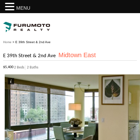
MENU
Home
>
E 39th Street & 2nd Ave
Midtown East
E 39th Street & 2nd Ave
$5,400
2 Beds
2 Baths