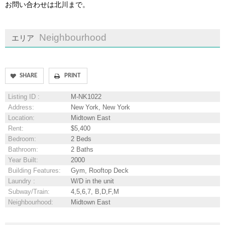
お問い合わせは北川まで。
Neighbourhood
エリア
SHARE
Listing ID
:
M-NK1022
Address
:
New York, New York
Location
:
Midtown East
Rent
:
$5,400
Bedroom
:
2 Beds
Bathroom
:
2 Baths
Year Built
:
2000
Building Features
:
Gym, Rooftop Deck
Laundry
:
W/D in the unit
Subway/Train
:
4,5,6,7, B,D,F,M
Neighbourhood
:
Midtown East