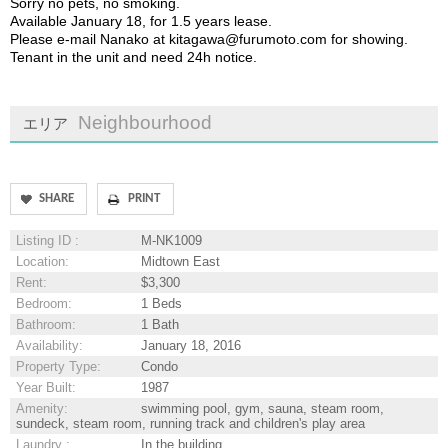
Sorry no pets, no smoking.
Available January 18, for 1.5 years lease.
Please e-mail Nanako at kitagawa@furumoto.com for showing.
Tenant in the unit and need 24h notice.
Neighbourhood
エリア
SHARE
Listing ID
:
M-NK1009
Location
:
Midtown East
Rent
:
$3,300
Bedroom
:
1 Beds
Bathroom
:
1 Bath
Availability
:
January 18, 2016
Property Type
:
Condo
Year Built
:
1987
Amenity
:
swimming pool, gym, sauna, steam room,
sundeck, steam room, running track and children's play area
Laundry
:
In the building