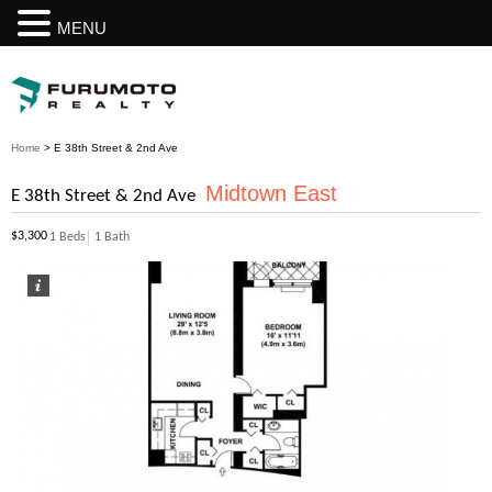
MENU
Home
>
E 38th Street & 2nd Ave
Midtown East
E 38th Street & 2nd Ave
$3,300
1 Beds
1 Bath