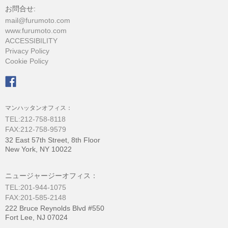
お問合せ:
mail@furumoto.com
www.furumoto.com
ACCESSIBILITY
Privacy Policy
Cookie Policy
マンハッタンオフィス：
TEL:212-758-8118
FAX:212-758-9579
32 East 57th Street, 8th Floor
New York, NY 10022
ニュージャージーオフィス：
TEL:201-944-1075
FAX:201-585-2148
222 Bruce Reynolds Blvd #550
Fort Lee, NJ 07024