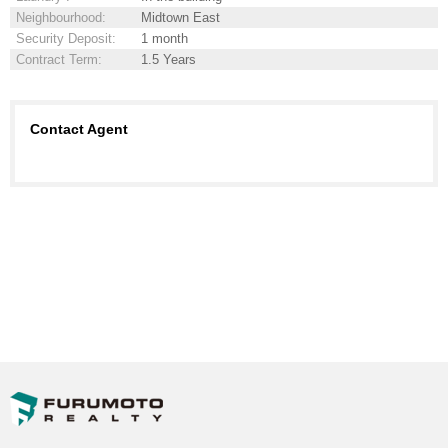
Neighbourhood
:
Midtown East
Security Deposit
:
1 month
Contract Term
:
1.5 Years
Contact Agent